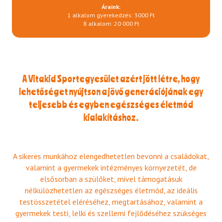
Áraink:
1 alkalom gyerekedzés: 3000 Ft
8 alkalom: 20 000 Ft
A Vitakid Sportegyesület azért jött létre, hogy
lehetőséget nyújtson a jövő generációjának egy
teljesebb és egyben egészséges életmód
kialakításhoz.
A sikeres munkához elengedhetetlen bevonni a családokat,
valamint a gyermekek intézményes környezetét, de
elsősorban a szülőket, mivel támogatásuk
nélkülözhetetlen az egészséges életmód, az ideális
testösszetétel eléréséhez, megtartásához, valamint a
gyermekek testi, lelki és szellemi fejlődéséhez szükséges