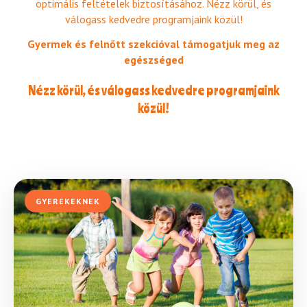
optimális feltételek biztosításához. Nézz körül, és
válogass kedvedre programjaink közül!
Gyermek és felnőtt szekcióval támogatjuk meg az
egészséged
Nézz körül, és válogass kedvedre programjaink
közül!
GYEREKEKNEK