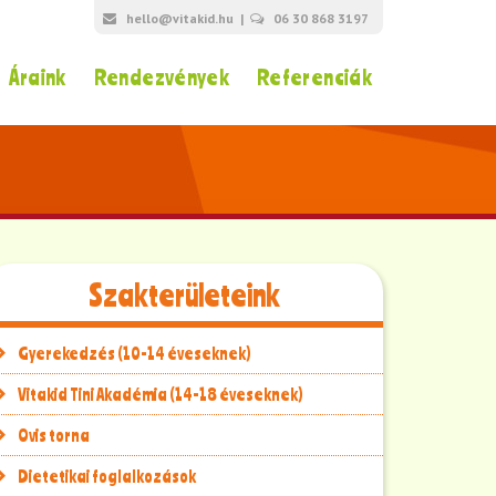
hello@vitakid.hu
|
06 30 868 3197
Áraink
Rendezvények
Referenciák
Szakterületeink
Gyerekedzés (10-14 éveseknek)
Vitakid Tini Akadémia (14-18 éveseknek)
Ovis torna
Dietetikai foglalkozások