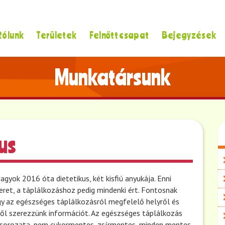
Rólunk
Területek
Felnőtt csapat
Bejegyzések
Munkatársunk
kus
agyok 2016 óta dietetikus, két kisfiú anyukája. Enni
eret, a táplálkozáshoz pedig mindenki ért. Fontosnak
y az egészséges táplálkozásról megfelelő helyről és
l szerezzünk információt. Az egészséges táplálkozás
sorozata, nem cukormentes, zsírmentes, minden mentes.