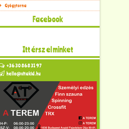
Gyógytorna
Facebook
Itt érsz el minket
+36 30 868 31 97
hello@vitakid.hu