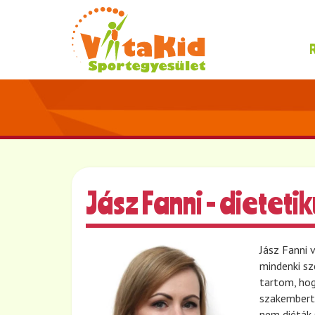
Jász Fanni - dieteti
Jász Fanni v
mindenki sz
tartom, hog
szakembertő
nem diéták 