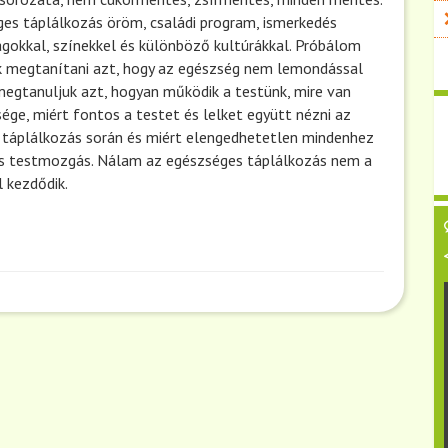
es táplálkozás öröm, családi program, ismerkedés
lagokkal, színekkel és különböző kultúrákkal. Próbálom
k megtanítani azt, hogy az egészség nem lemondással
megtanuljuk azt, hogyan működik a testünk, mire van
ége, miért fontos a testet és lelket együtt nézni az
táplálkozás során és miért elengedhetetlen mindenhez
es testmozgás. Nálam az egészséges táplálkozás nem a
l kezdődik.