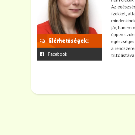
Az egészség
ízekkel, ál
mindenkine
jár, hanem 
éppen szüks
Elérhetőségek:
egészséges 
a rendszer
Facebook
tiltólistáva