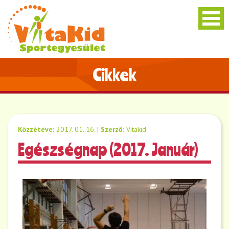
Cikkek
Közzétéve:
2017. 01. 16.
|
Szerző:
Vitakid
Egészségnap (2017. Január)