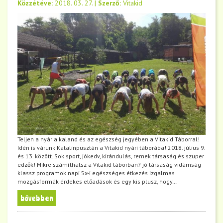
Közzétéve:
2018. 03. 27.
|
Szerző:
Vitakid
Teljen a nyár a kaland és az egészség jegyében a Vitakid Táborral!
Idén is várunk Katalinpusztán a Vitakid nyári táborába! 2018. július 9.
és 13. között. Sok sport, jókedv, kirándulás, remek társaság és szuper
edzők! Mikre számíthatsz a Vitakid táborban? jó társaság vidámság
klassz programok napi 5x-i egészséges étkezés izgalmas
mozgásformák érdekes előadások és egy kis plusz, hogy…
bővebben