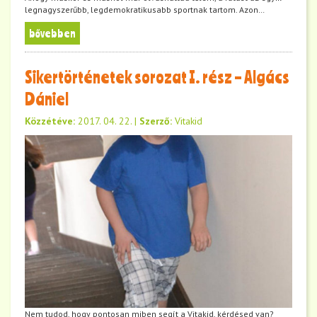
legnagyszerűbb, legdemokratikusabb sportnak tartom. Azon…
bővebben
Sikertörténetek sorozat I. rész – Algács
Dániel
Közzétéve:
2017. 04. 22.
|
Szerző:
Vitakid
Nem tudod, hogy pontosan miben segít a Vitakid, kérdésed van?