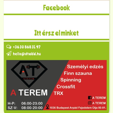
Facebook
Itt érsz el minket
+36 30 868 31 97
hello@vitakid.hu