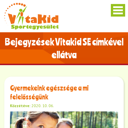
Bejegyzések Vitakid SE címkével
ellátva
Gyermekeink egészsége a mi
felelősségünk
Közzétéve:
2020. 10. 06.