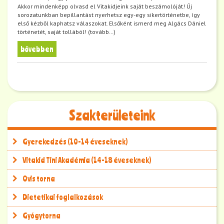
Akkor mindenképp olvasd el Vitakidjeink saját beszámolóját! Új
sorozatunkban bepillantást nyerhetsz egy-egy sikertörténetbe, így
első kézből kaphatsz válaszokat. Elsőként ismerd meg Algács Dániel
történetét, saját tollából! (tovább…)
bővebben
Szakterületeink
Gyerekedzés (10-14 éveseknek)
Vitakid Tini Akadémia (14-18 éveseknek)
Ovis torna
Dietetikai foglalkozások
Gyógytorna