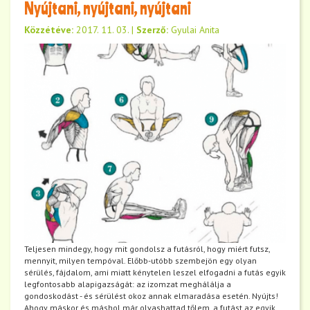
Nyújtani, nyújtani, nyújtani
Közzétéve:
2017. 11. 03.
|
Szerző:
Gyulai Anita
Teljesen mindegy, hogy mit gondolsz a futásról, hogy miért futsz,
mennyit, milyen tempóval. Előbb-utóbb szembejön egy olyan
sérülés, fájdalom, ami miatt kénytelen leszel elfogadni a futás egyik
legfontosabb alapigazságát: az izomzat meghálálja a
gondoskodást - és sérülést okoz annak elmaradása esetén. Nyújts!
Ahogy máskor és máshol már olvashattad tőlem, a futást az egyik