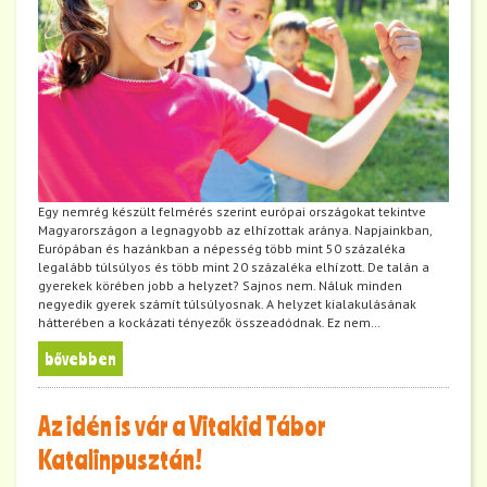
Egy nemrég készült felmérés szerint európai országokat tekintve
Magyarországon a legnagyobb az elhízottak aránya. Napjainkban,
Európában és hazánkban a népesség több mint 50 százaléka
legalább túlsúlyos és több mint 20 százaléka elhízott. De talán a
gyerekek körében jobb a helyzet? Sajnos nem. Náluk minden
negyedik gyerek számít túlsúlyosnak. A helyzet kialakulásának
hátterében a kockázati tényezők összeadódnak. Ez nem…
bővebben
Az idén is vár a Vitakid Tábor
Katalinpusztán!