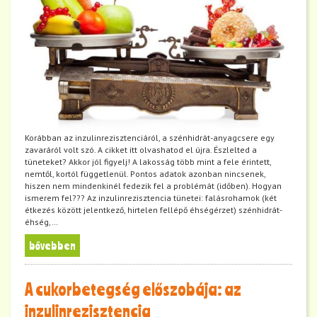
Korábban az inzulinrezisztenciáról, a szénhidrát-anyagcsere egy
zavaráról volt szó. A cikket itt olvashatod el újra. Észlelted a
tüneteket? Akkor jól figyelj! A lakosság több mint a fele érintett,
nemtől, kortól függetlenül. Pontos adatok azonban nincsenek,
hiszen nem mindenkinél fedezik fel a problémát (időben). Hogyan
ismerem fel??? Az inzulinrezisztencia tünetei: falásrohamok (két
étkezés között jelentkező, hirtelen fellépő éhségérzet) szénhidrát-
éhség,…
bővebben
A cukorbetegség előszobája: az
inzulinrezisztencia