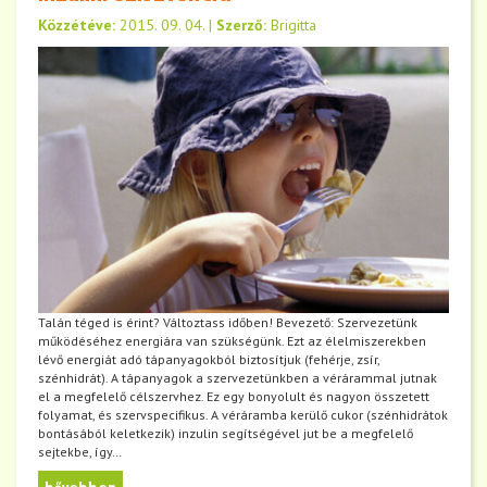
Közzétéve:
2015. 09. 04.
|
Szerző:
Brigitta
Talán téged is érint? Változtass időben! Bevezető: Szervezetünk
működéséhez energiára van szükségünk. Ezt az élelmiszerekben
lévő energiát adó tápanyagokból biztosítjuk (fehérje, zsír,
szénhidrát). A tápanyagok a szervezetünkben a vérárammal jutnak
el a megfelelő célszervhez. Ez egy bonyolult és nagyon összetett
folyamat, és szervspecifikus. A véráramba kerülő cukor (szénhidrátok
bontásából keletkezik) inzulin segítségével jut be a megfelelő
sejtekbe, így…