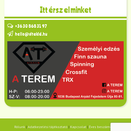
Itt érsz el minket
+36 30 868 31 97
hello@vitakid.hu
Rólunk
|
Adatkezelési tájékoztató
|
Kapcsolat
|
Éves beszámolók