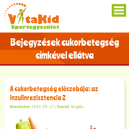
Bejegyzések cukorbetegség
címkével ellátva
A cukorbetegség előszobája: az
inzulinrezisztencia 2
Közzétéve:
2015. 09. 17.
|
Szerző:
Brigitta