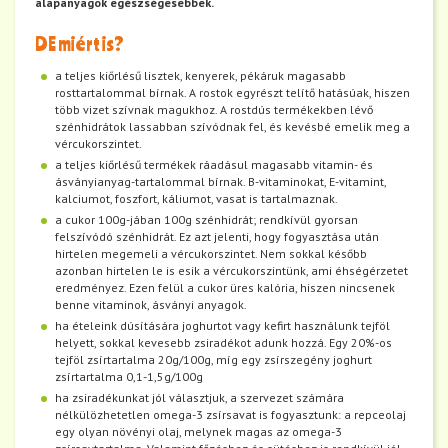
alapanyagok egészségesebbek.
DE miért is?
a teljes kiőrlésű lisztek, kenyerek, pékáruk magasabb
rosttartalommal bírnak. A rostok egyrészt telítő hatásúak, hiszen
több vizet szívnak magukhoz. A rostdús termékekben lévő
szénhidrátok lassabban szívódnak fel, és kevésbé emelik meg a
vércukorszintet.
a teljes kiőrlésű termékek ráadásul magasabb vitamin- és
ásványianyag-tartalommal bírnak. B-vitaminokat, E-vitamint,
kalciumot, foszfort, káliumot, vasat is tartalmaznak.
a cukor 100g-jában 100g szénhidrát; rendkívül gyorsan
felszívódó szénhidrát. Ez azt jelenti, hogy fogyasztása után
hirtelen megemeli a vércukorszintet. Nem sokkal később
azonban hirtelen le is esik a vércukorszintünk, ami éhségérzetet
eredményez. Ezen felül a cukor üres kalória, hiszen nincsenek
benne vitaminok, ásványi anyagok.
ha ételeink dúsítására joghurtot vagy kefirt használunk tejföl
helyett, sokkal kevesebb zsiradékot adunk hozzá. Egy 20%-os
tejföl zsírtartalma 20g/100g, míg egy zsírszegény joghurt
zsírtartalma 0,1-1,5g/100g
ha zsiradékunkat jól választjuk, a szervezet számára
nélkülözhetetlen omega-3 zsírsavat is fogyasztunk: a repceolaj
egy olyan növényi olaj, melynek magas az omega-3