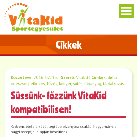
Cikkek
Közzétéve:
2016. 02. 15.
|
Szerző:
Vitakid
|
Címkék:
diéta
,
egészség
,
étkezés
,
főzés
,
kenyér
,
sütés
,
tápanyag
,
táplálkozás
Süssünk- főzzünk VitaKid
kompatibilisen!
Kedvenc ételeid közül legtöbb bizonyára családi hagyomány, a
nagyi receptjei alapján készülnek.