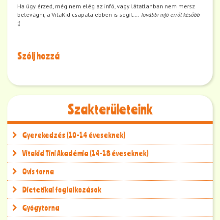
Ha úgy érzed, még nem elég az infó, vagy látatlanban nem mersz
belevágni, a VitaKid csapata ebben is segít….
További infó erről később
;)
Szólj hozzá
Szakterületeink
Gyerekedzés (10-14 éveseknek)
Vitakid Tini Akadémia (14-18 éveseknek)
Ovis torna
Dietetikai foglalkozások
Gyógytorna