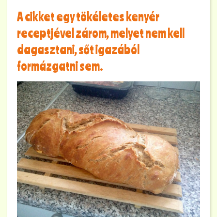
A cikket egy tökéletes kenyér
receptjével zárom, melyet nem kell
dagasztani, sőt igazából
formázgatni sem.