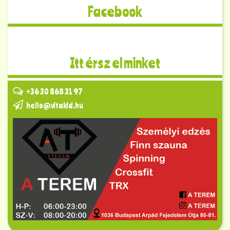
Facebook
Itt érsz el minket
+36 30 868 31 97
hello@vitakid.hu