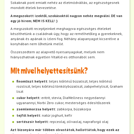
Sokaknak pont emiatt nehéz az életmódváltás, az egészségesnek
mondott ételek bevezetése.
A megszokott ízektől, szokásoktól nagyon nehéz megválni. DE van
egy jó hírem; NEM IS KELL! :)
A megszokott receptjeinket meghagyva egészséges ételeket
készíthetünk a családnak úgy, hogy az remélhetőleg a gyerekeknek,
anyának és apának is ízleni fog. Néhány alapanyagot kicserélve a
konyhában nem lőhetünk mellé.
Összeszedtem az alapvető nyersanyagokat, melyek nem
hiányozhatnak egyetlen VitaKid-es otthonából sem.
Mit mivel helyettesítsünk?
finomliszt helyett:
teljes kiőrlésű búzaliszt, teljes kiőrlésű
rozsliszt, teljes kiőrlésű tönkölybúzaliszt, zabpehelyliszt, Graham
liszt
cukor helyett:
eritrit, stevia, DiaWellness negyedannyi
ugyanannyi, Norbi Zero cukor, mesterséges édesítőszerek
zsemlemorzsa helyett:
zabkorpa, búzakorpa
tejföl helyett:
natúr joghurt, kefír
sertészsír helyett:
repceolaj, olívaolaj, napraforgó olaj
Azt bizonyára már többen olvastátok, hallottátok, hogy ezek az