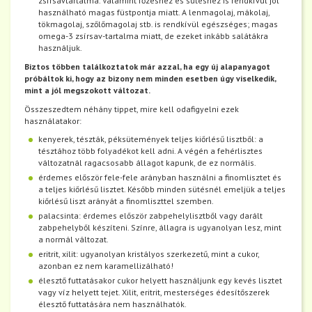
zsírsavtartalma. Valamint főzéshez és sütéshez is rendkívül jól
használható magas füstpontja miatt. A lenmagolaj, mákolaj,
tökmagolaj, szőlőmagolaj stb. is rendkívül egészséges; magas
omega-3 zsírsav-tartalma miatt, de ezeket inkább salátákra
használjuk.
Biztos többen találkoztatok már azzal, ha egy új alapanyagot
próbáltok ki, hogy az bizony nem minden esetben úgy viselkedik,
mint a jól megszokott változat.
Összeszedtem néhány tippet, mire kell odafigyelni ezek
használatakor:
kenyerek, tészták, péksütemények teljes kiőrlésű lisztből: a
tésztához több folyadékot kell adni. A végén a fehérlisztes
változatnál ragacsosabb állagot kapunk, de ez normális.
érdemes először fele-fele arányban használni a finomlisztet és
a teljes kiőrlésű lisztet. Később minden sütésnél emeljük a teljes
kiőrlésű liszt arányát a finomliszttel szemben.
palacsinta: érdemes először zabpehelylisztből vagy darált
zabpehelyből készíteni. Színre, állagra is ugyanolyan lesz, mint
a normál változat.
eritrit, xilit: ugyanolyan kristályos szerkezetű, mint a cukor,
azonban ez nem karamellizálható!
élesztő futtatásakor cukor helyett használjunk egy kevés lisztet
vagy víz helyett tejet. Xilit, eritrit, mesterséges édesítőszerek
élesztő futtatására nem használhatók.