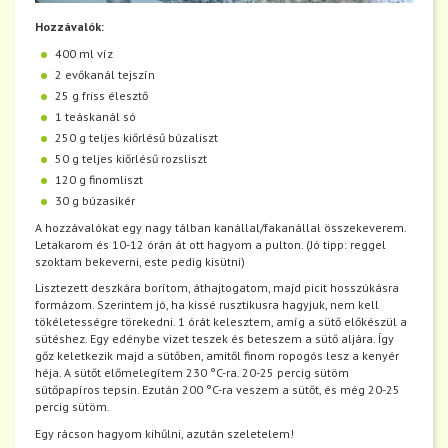
Hozzávalók:
400 ml víz
2 evőkanál tejszín
25 g friss élesztő
1 teáskanál só
250 g teljes kiőrlésű búzaliszt
50 g teljes kiőrlésű rozsliszt
120 g finomliszt
30 g búzasikér
A hozzávalókat egy nagy tálban kanállal/fakanállal összekeverem.
Letakarom és 10-12 órán át ott hagyom a pulton. (Jó tipp: reggel
szoktam bekeverni, este pedig kisütni)
Lisztezett deszkára borítom, áthajtogatom, majd picit hosszúkásra
formázom. Szerintem jó, ha kissé rusztikusra hagyjuk, nem kell
tökéletességre törekedni. 1 órát kelesztem, amíg a sütő előkészül a
sütéshez. Egy edénybe vizet teszek és beteszem a sütő aljára. Így
gőz keletkezik majd a sütőben, amitől finom ropogós lesz a kenyér
héja. A sütőt előmelegítem 230 °C-ra. 20-25 percig sütöm
sütőpapíros tepsin. Ezután 200 °C-ra veszem a sütőt, és még 20-25
percig sütöm.
Egy rácson hagyom kihűlni, azután szeletelem!