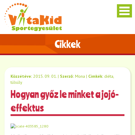
Cikkek
Közzétéve:
2015. 09. 01.
|
Szerző:
Mona
|
Címkék:
diéta
,
túlsúly
Hogyan győz le minket a jojó-
effektus