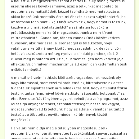
A holisztikus megközelítés szerint a tartós túlsúly mindig mentális-
érzelmi éhezés következménye, azaz a lelkünket megbetegítő
probléma szomatizálódott, kézzel tapintható megmutatkozása.
Akkor beszélünk mentális-érzelmi éhezés okozta súlytöbbletről, ha
az tartósan több mint 5 kg. Ebből következik, hogy bármit is teszünk,
kezdve a „normál életvitelünktől” a számtalan fogyókúra
próbálkozásig nem sikerül megszabadulnunk a nem kívánt
zsírraktárainktól. Gondolom, többen vannak Önök között kedves
Olvasóim, akik már azzal a jelenséggel is találkoztak, hogy
valahogy sikerült néhány kilótól megszabadulniuk, de rövid időn
belül visszakúszott a mérleg nyelve a kiinduló ponthoz, sőt 1-2
kilóval meg is haladta azt. Ez a jól ismert és igen nem kedvelt jojó-
effektus. Vajon milyen mechanizmus áll ezen igen kellemetlen testi
működés mögött?
A mentális-érzelmi elhízás kilói azért ragaszkodnak hozzánk oly
nagy kitartással, mert érzelmi problémáink, hitrendszereink a test-
tudat-lélek együttesének arra adnak utasítást, hogy a túlsúlyt fizikai
testünk tartsa fenn, mivel kövéren „biztonságosabb, boldogabb” az
élet. Ezen utasítás fényében agyunk beindítja a zsír-programot, azaz
lelassítja anyagcserénket, szénhidrátéhséget, nassolási vágyat,
mozgásundort vált ki belőlünk, hogy az általa kívánatosnak tartott
testsúlyt a többlettel együtt minden körülmények között
megőrizzük.
Ha valaki nem oldja meg a túlsúlyban megtestesült lelki
problémáit, akkor bár átmenetileg fogyókúrákkal, sanyargatással az
anyagcsere lelassítás ellenére is fogyhat, de csak átmenetileg.