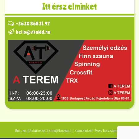
Itt érsz el minket
+36 30 868 31 97
hello@vitakid.hu
Rólunk
|
Adatkezelési tájékoztató
|
Kapcsolat
|
Éves beszámolók