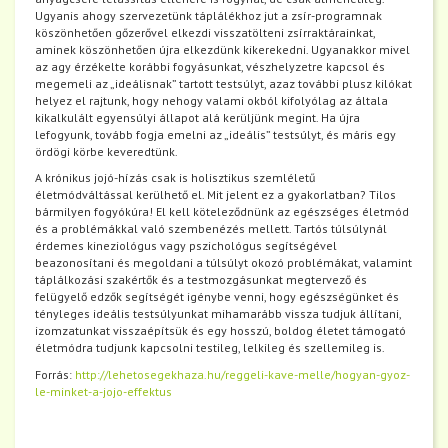
Ugyanis ahogy szervezetünk táplálékhoz jut a zsír-programnak
köszönhetően gőzerővel elkezdi visszatölteni zsírraktárainkat,
aminek köszönhetően újra elkezdünk kikerekedni. Ugyanakkor mivel
az agy érzékelte korábbi fogyásunkat, vészhelyzetre kapcsol és
megemeli az „ideálisnak” tartott testsúlyt, azaz további plusz kilókat
helyez el rajtunk, hogy nehogy valami okból kifolyólag az általa
kikalkulált egyensúlyi állapot alá kerüljünk megint. Ha újra
lefogyunk, tovább fogja emelni az „ideális” testsúlyt, és máris egy
ördögi körbe keveredtünk.
A krónikus jojó-hízás csak is holisztikus szemléletű
életmódváltással kerülhető el. Mit jelent ez a gyakorlatban? Tilos
bármilyen fogyókúra! El kell köteleződnünk az egészséges életmód
és a problémákkal való szembenézés mellett. Tartós túlsúlynál
érdemes kineziológus vagy pszichológus segítségével
beazonosítani és megoldani a túlsúlyt okozó problémákat, valamint
táplálkozási szakértők és a testmozgásunkat megtervező és
felügyelő edzők segítségét igénybe venni, hogy egészségünket és
tényleges ideális testsúlyunkat mihamarább vissza tudjuk állítani,
izomzatunkat visszaépítsük és egy hosszú, boldog életet támogató
életmódra tudjunk kapcsolni testileg, lelkileg és szellemileg is.
Forrás:
http://lehetosegekhaza.hu/reggeli-kave-melle/hogyan-gyoz-
le-minket-a-jojo-effektus