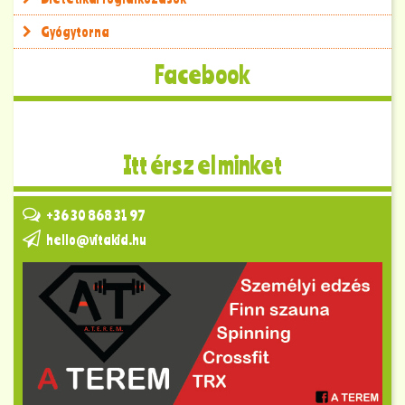
Gyógytorna
Facebook
Itt érsz el minket
+36 30 868 31 97
hello@vitakid.hu