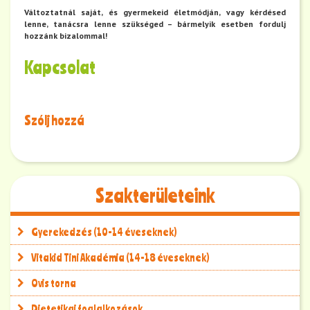
Változtatnál saját, és gyermekeid életmódján, vagy kérdésed
lenne, tanácsra lenne szükséged – bármelyik esetben fordulj
hozzánk bizalommal!
Kapcsolat
Szólj hozzá
Szakterületeink
Gyerekedzés (10-14 éveseknek)
Vitakid Tini Akadémia (14-18 éveseknek)
Ovis torna
Dietetikai foglalkozások