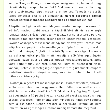
sem szükséges. Ki végezne mezőgazdasági munkát, ha ennek nagy
részét elvégzi a gép helyettünk? Ezek mellett nem csoda, hogy
egyre több túlsúlyt cipel magán a emberiség. Tévedés ne essék,
lehet genetikai oka is az elhízásnak.
Három csoportba szokás
ezeket sorolni, monogénes, szindrómás és poligénes elhízás.
A
leptin
nevű gén a központi idegrendszerben receptoron keresztül
ad információt, szabályozza a táplálékfelvételt és az energia
felhasználást . Először egereken vizsgálták a hatását 1950-ben. Ha
csökken a táplálékfelvétel, akkor a leptin koncentrációja is csökken.
Röviden összegezve: csökkenti az agyban az étvágyat. Számos más
adipokin
és
peptid
befolyásolhatja a táplálékfelvételt, ezekkel
külön tudományág foglalkozik. A túlsúlyos emberek igen kis része
az, aki a genetikai profilja miatt hurcolja a súlyfeleslegét. Egyéni
adottság ezen kívül az elhízás típusa. Megkülönböztetünk alma
vagy körte típusú elhízást. Előbbinek szív és érrendszeri rizikói
vannak, illetve cukorbetegségre hajlamosít, míg utóbbinak „csupán”
esztétikai következményei vannak, valamint többször fordul elő
náluk visszérbetegség.
Okolhatjuk a genetikát másodlagosan is. Ez alatt azt értem, amikor a
szülői neveltetés miatt a gyermek életmódbeli viselkedése vezet
elhízáshoz. A családi tradíciók öröklődnek, a lány úgy fog főzni, mint
az édesanyja, a fiú pedig átveszi a családfő evési szokásait. A nagy
családi étkezések köré orientálódik minden és nincs egy sportoló
sem a családban. Nehéz ezekből a béklyókból kitörni, de nem
lehetetlen. Az egészséges életmód mindig kamatostul megtérül.