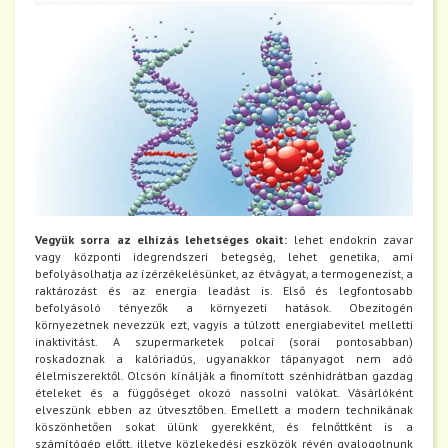
Vegyük sorra az elhízás lehetséges okait:
lehet endokrin zavar
vagy központi idegrendszeri betegség, lehet genetika, ami
befolyásolhatja az ízérzékelésünket, az étvágyat, a termogenezist, a
raktározást és az energia leadást is. Első és legfontosabb
befolyásoló tényezők a környezeti hatások. Obezitogén
környezetnek nevezzük ezt, vagyis a túlzott energiabevitel melletti
inaktivitást. A szupermarketek polcai (sorai pontosabban)
roskadoznak a kalóriadús, ugyanakkor tápanyagot nem adó
élelmiszerektől. Olcsón kínálják a finomított szénhidrátban gazdag
ételeket és a függőséget okozó nassolni valókat. Vásárlóként
elveszünk ebben az útvesztőben. Emellett a modern technikának
köszönhetően sokat ülünk gyerekként, és felnőttként is a
számítógép előtt, illetve közlekedési eszközök révén gyalogolnunk