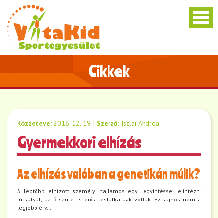
Cikkek
Közzétéve:
2016. 12. 19.
|
Szerző:
Iszlai Andrea
Gyermekkori elhízás
Az elhízás valóban a genetikán múlik?
A legtöbb elhízott személy hajlamos egy legyintéssel elintézni
túlsúlyát, az ő szülei is erős testalkatúak voltak. Ez sajnos nem a
legjobb érv…