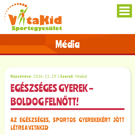
Média
Közzétéve:
2016. 11. 29.
|
Szerző:
Vitakid
EGÉSZSÉGES GYEREK –
BOLDOG FELNŐTT!
AZ EGÉSZSÉGES, SPORTOS GYEREKEKÉRT JÖTT
LÉTRE A VITAKID