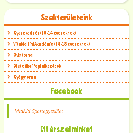
Szakterületeink
Gyerekedzés (10-14 éveseknek)
Vitakid Tini Akadémia (14-18 éveseknek)
Ovis torna
Dietetikai foglalkozások
Gyógytorna
Facebook
VitaKid Sportegyesület
Itt érsz el minket