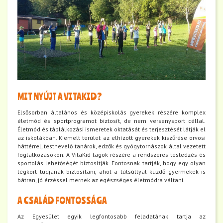
MIT NYÚJT A VITAKID?
Elsősorban általános és középiskolás gyerekek részére komplex
életmód és sportprogramot biztosít, de nem versenysport céllal.
Életmód és táplálkozási ismeretek oktatását és terjesztését látják el
az iskolákban. Kiemelt terület az elhízott gyerekek kiszűrése orvosi
háttérrel, testnevelő tanárok, edzők és gyógytornászok által vezetett
foglalkozásokon. A VitaKid tagok részére a rendszeres testedzés és
sportolás lehetőségét biztosítják. Fontosnak tartják, hogy egy olyan
légkört tudjanak biztosítani, ahol a túlsúllyal küzdő gyermekek is
bátran, jó érzéssel mernek az egészséges életmódra váltani.
A CSALÁD FONTOSSÁGA
Az Egyesület egyik legfontosabb feladatának tartja az