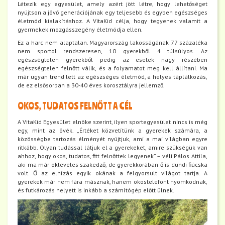
Létezik egy egyesület, amely azért jött létre, hogy lehetőséget
nyújtson a jövő generációjának egy teljesebb és egyben egészséges
életmód kialakításhoz. A VitaKid célja, hogy tegyenek valamit a
gyermekek mozgásszegény életmódja ellen.
Ez a harc nem alaptalan. Magyarország lakosságának 77 százaléka
nem sportol rendszeresen, 10 gyerekből 4 túlsúlyos. Az
egészségtelen gyerekből pedig az esetek nagy részében
egészségtelen felnőtt válik, és a folyamatot meg kell állítani. Ma
már ugyan trend lett az egészséges életmód, a helyes táplálkozás,
de ez elsősorban a 30-40 éves korosztályra jellemző.
OKOS, TUDATOS FELNŐTT A CÉL
A VitaKid Egyesület elnöke szerint, ilyen sportegyesület nincs is még
egy, mint az övék. „Értéket közvetítünk a gyerekek számára, a
közösségbe tartozás élményét nyújtjuk, ami a mai világban egyre
ritkább. Olyan tudással látjuk el a gyerekeket, amire szükségük van
ahhoz, hogy okos, tudatos, fitt felnőttek legyenek” – véli Pálos Attila,
aki ma már okleveles szakedző, de gyerekkorában ő is dundi fiúcska
volt. Ő az elhízás egyik okának a felgyorsult világot tartja. A
gyerekek már nem fára másznak, hanem okostelefont nyomkodnak,
és futkározás helyett is inkább a számítógép előtt ülnek.