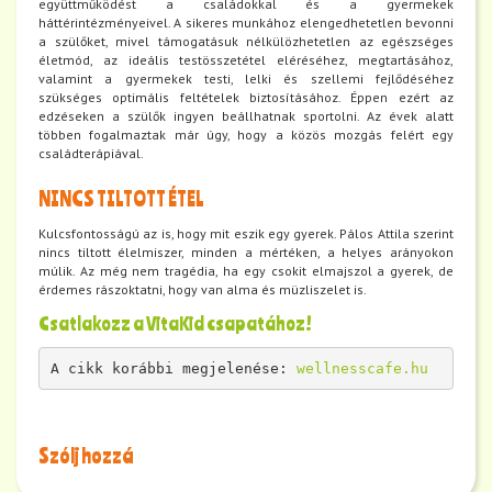
együttműködést a családokkal és a gyermekek
háttérintézményeivel. A sikeres munkához elengedhetetlen bevonni
a szülőket, mivel támogatásuk nélkülözhetetlen az egészséges
életmód, az ideális testösszetétel eléréséhez, megtartásához,
valamint a gyermekek testi, lelki és szellemi fejlődéséhez
szükséges optimális feltételek biztosításához. Éppen ezért az
edzéseken a szülők ingyen beállhatnak sportolni. Az évek alatt
többen fogalmaztak már úgy, hogy a közös mozgás felért egy
családterápiával.
NINCS TILTOTT ÉTEL
Kulcsfontosságú az is, hogy mit eszik egy gyerek. Pálos Attila szerint
nincs tiltott élelmiszer, minden a mértéken, a helyes arányokon
múlik. Az még nem tragédia, ha egy csokit elmajszol a gyerek, de
érdemes rászoktatni, hogy van alma és müzliszelet is.
Csatlakozz a VitaKid csapatához!
A cikk korábbi megjelenése: 
wellnesscafe.hu
Szólj hozzá