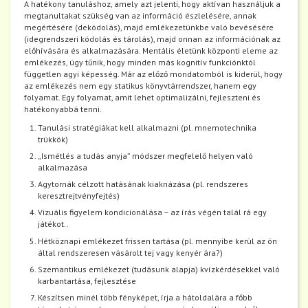
A hatékony tanuláshoz, amely azt jelenti, hogy aktívan használjuk a
megtanultakat szükség van az információ észlelésére, annak
megértésére (dekódolás), majd emlékezetünkbe való bevésésére
(idegrendszeri kódolás és tárolás), majd onnan az információnak az
előhívására és alkalmazására. Mentális életünk központi eleme az
emlékezés, úgy tűnik, hogy minden más kognitív funkciónktól
független agyi képesség. Már az előző mondatomból is kiderül, hogy
az emlékezés nem egy statikus könyvtárrendszer, hanem egy
folyamat. Egy folyamat, amit lehet optimalizálni, fejleszteni és
hatékonyabbá tenni.
Tanulási stratégiákat kell alkalmazni (pl. mnemotechnika
trükkök)
„Ismétlés a tudás anyja” módszer megfelelő helyen való
alkalmazása
Agytornák célzott hatásának kiaknázása (pl. rendszeres
keresztrejtvényfejtés)
Vizuális figyelem kondicionálása – az írás végén talál rá egy
játékot..
Hétköznapi emlékezet frissen tartása (pl. mennyibe kerül az ön
által rendszeresen vásárolt tej vagy kenyér ára?)
Szemantikus emlékezet (tudásunk alapja) kvízkérdésekkel való
karbantartása, fejlesztése
Készítsen minél több fényképet, írja a hátoldalára a főbb