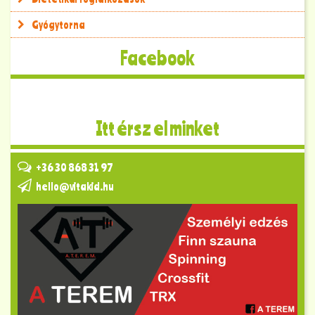
Gyógytorna
Facebook
Itt érsz el minket
+36 30 868 31 97
hello@vitakid.hu