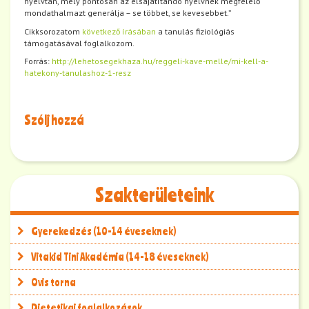
nyelvtan, mely pontosan az elsajátítandó nyelvnek megfelelő
mondathalmazt generálja – se többet, se kevesebbet.”
Cikksorozatom
következő írásában
a tanulás fiziológiás
támogatásával foglalkozom.
Forrás:
http://lehetosegekhaza.hu/reggeli-kave-melle/mi-kell-a-
hatekony-tanulashoz-1-resz
Szólj hozzá
Szakterületeink
Gyerekedzés (10-14 éveseknek)
Vitakid Tini Akadémia (14-18 éveseknek)
Ovis torna
Dietetikai foglalkozások