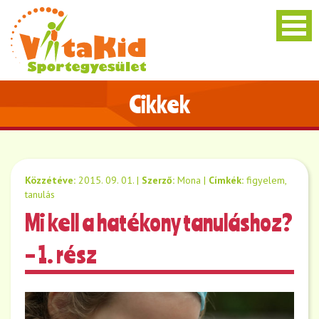
Cikkek
Közzétéve:
2015. 09. 01.
|
Szerző:
Mona
|
Címkék:
figyelem
,
tanulás
Mi kell a hatékony tanuláshoz?
– 1. rész