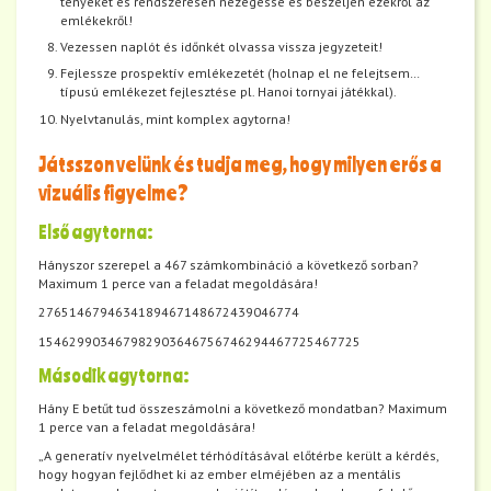
tényeket és rendszeresen nézegesse és beszéljen ezekről az
emlékekről!
Vezessen naplót és időnkét olvassa vissza jegyzeteit!
Fejlessze prospektív emlékezetét (holnap el ne felejtsem…
típusú emlékezet fejlesztése pl. Hanoi tornyai játékkal).
Nyelvtanulás, mint komplex agytorna!
Játsszon velünk és tudja meg, hogy milyen erős a
vizuális figyelme?
Első agytorna:
Hányszor szerepel a 467 számkombináció a következő sorban?
Maximum 1 perce van a feladat megoldására!
2765146794634189467148672439046774
154629903467982903646756746294467725467725
Második agytorna:
Hány E betűt tud összeszámolni a következő mondatban? Maximum
1 perce van a feladat megoldására!
„A generatív nyelvelmélet térhódításával előtérbe került a kérdés,
hogy hogyan fejlődhet ki az ember elméjében az a mentális