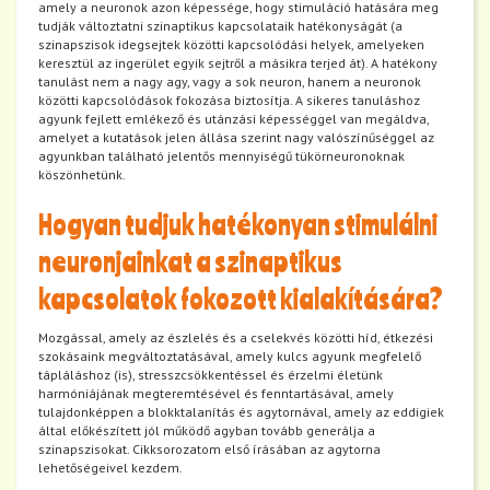
amely a neuronok azon képessége, hogy stimuláció hatására meg
tudják változtatni szinaptikus kapcsolataik hatékonyságát (a
szinapszisok idegsejtek közötti kapcsolódási helyek, amelyeken
keresztül az ingerület egyik sejtről a másikra terjed át). A hatékony
tanulást nem a nagy agy, vagy a sok neuron, hanem a neuronok
közötti kapcsolódások fokozása biztosítja. A sikeres tanuláshoz
agyunk fejlett emlékező és utánzási képességgel van megáldva,
amelyet a kutatások jelen állása szerint nagy valószínűséggel az
agyunkban található jelentős mennyiségű tükörneuronoknak
köszönhetünk.
Hogyan tudjuk hatékonyan stimulálni
neuronjainkat a szinaptikus
kapcsolatok fokozott kialakítására?
Mozgással, amely az észlelés és a cselekvés közötti híd, étkezési
szokásaink megváltoztatásával, amely kulcs agyunk megfelelő
tápláláshoz (is), stresszcsökkentéssel és érzelmi életünk
harmóniájának megteremtésével és fenntartásával, amely
tulajdonképpen a blokktalanítás és agytornával, amely az eddigiek
által előkészített jól működő agyban tovább generálja a
szinapszisokat. Cikksorozatom első írásában az agytorna
lehetőségeivel kezdem.