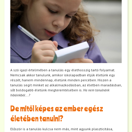
A szó igazi értelmében a tanulás egy élethosszig tartó folyamat.
Nemcsak akkor tanulunk, amikor iskolapadban éljük életünk egy
részét, hanem mindennap, életünk minden percében. Hiszen a
tanulás segít minket az alkalmazkodásban, az életben maradásban,
sőt boldogabb életünk megteremtésében is.
Ha nem tanulnánk
hibáinkból….?
De mitől képes az ember egész
életében tanulni?
Először is a tanulás kulcsa nem más, mint agyunk plaszticitása,