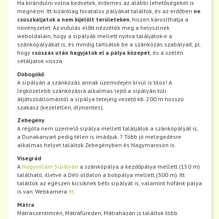
Ha kirándulni volna kedvetek, érdemes az alábbi lehetőségeket is
megnézni. Itt kizárólag hivatalos pályákat találtok, és az erdőben
ne
csúszkáljatok a nem kijelölt területeken
, hiszen károsíthatja a
növényzetet. Az indulás előtt nézzétek meg a helyszínek
weboldalain, hogy a sípályák mellett nyitva találjátok-e a
szánkópályákat is, és mindig tartsátok be a szánkózás szabályait, pl.
hogy
csúszás után hagyjátok el a pálya közepét
, és a szélén
sétáljatok vissza.
Dobogókő
A sípályán a szánkózás annak üzemidején kívül is tilos! A
legközelebb szánkózásra alkalmas lejtő a sípályán túli
átjátszóállomástól a sípálya tetejéig vezető kb. 200 m hosszú
szakasz (kezeletlen, díjmentes).
Zebegény
A régóta nem üzemelő sípálya mellett találjátok a szánkópályát is,
a Dunakanyart pedig télen is imádjuk. ? Több jó melegedésre
alkalmas helyet találtok Zebegényben és Nagymaroson is.
Visegrád
A
Nagyvillám Sípályán
a szánkópálya a kezdőpálya mellett (150 m)
található, illetve a Déli oldalon a bobpálya mellett (300 m). Itt
találtok az egészen kicsiknek bébi sípályát is, valamint hófánk pálya
is van. Webkamera
itt
.
Mátra
Mátraszentimrén, Mátrafüreden, Mátraházán is találtok több