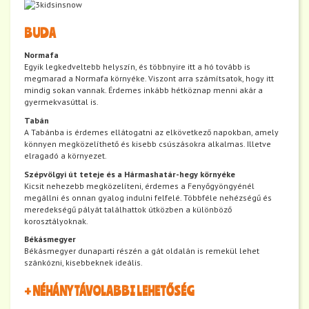
BUDA
Normafa
Egyik legkedveltebb helyszín, és többnyire itt a hó tovább is
megmarad a Normafa környéke. Viszont arra számítsatok, hogy itt
mindig sokan vannak. Érdemes inkább hétköznap menni akár a
gyermekvasúttal is.
Tabán
A Tabánba is érdemes ellátogatni az elkövetkező napokban, amely
könnyen megközelíthető és kisebb csúszásokra alkalmas. Illetve
elragadó a környezet.
Szépvölgyi út teteje és a Hármashatár-hegy környéke
Kicsit nehezebb megközelíteni, érdemes a Fenyőgyöngyénél
megállni és onnan gyalog indulni felfelé. Többféle nehézségű és
meredekségű pályát találhattok útközben a különböző
korosztályoknak.
Békásmegyer
Békásmegyer dunaparti részén a gát oldalán is remekül lehet
szánkózni, kisebbeknek ideális.
+ NÉHÁNY TÁVOLABBI LEHETŐSÉG