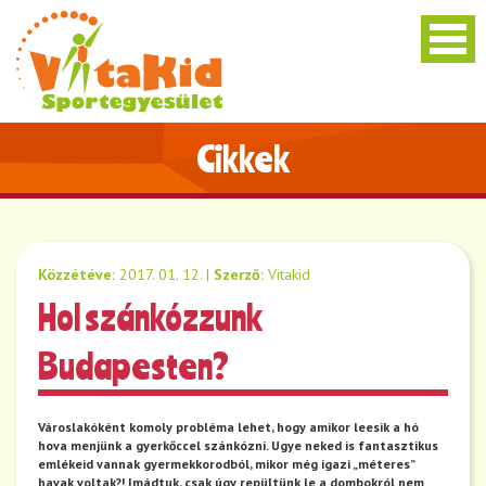
Cikkek
Közzétéve:
2017. 01. 12.
|
Szerző:
Vitakid
Hol szánkózzunk
Budapesten?
Városlakóként komoly probléma lehet, hogy amikor leesik a hó
hova menjünk a gyerkőccel szánkózni. Ugye neked is fantasztikus
emlékeid vannak gyermekkorodból, mikor még igazi „méteres”
havak voltak?! Imádtuk, csak úgy repültünk le a dombokról nem