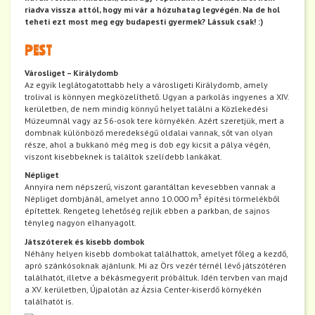
riadva vissza attól, hogy mi vár a hózuhatag legvégén. Na de hol
teheti ezt most meg egy budapesti gyermek? Lássuk csak! :)
PEST
Városliget – Királydomb
Az egyik leglátogatottabb hely a városligeti Királydomb, amely
trolival is könnyen megközelíthető. Ugyan a parkolás ingyenes a XIV.
kerületben, de nem mindig könnyű helyet találni a Közlekedési
Múzeumnál vagy az 56-osok tere környékén. Azért szeretjük, mert a
dombnak különböző meredekségű oldalai vannak, sőt van olyan
része, ahol a bukkanó még meg is dob egy kicsit a pálya végén,
viszont kisebbeknek is találtok szelídebb lankákat.
Népliget
Annyira nem népszerű, viszont garantáltan kevesebben vannak a
3
Népliget dombjánál, amelyet anno 10.000 m
építési törmelékből
építettek. Rengeteg lehetőség rejlik ebben a parkban, de sajnos
tényleg nagyon elhanyagolt.
Játszóterek és kisebb dombok
Néhány helyen kisebb dombokat találhattok, amelyet főleg a kezdő,
apró szánkósoknak ajánlunk. Mi az Örs vezér térnél lévő játszótéren
találhatót, illetve a békásmegyerit próbáltuk. Idén tervben van majd
a XV. kerületben, Újpalotán az Ázsia Center-kiserdő környékén
találhatót is.