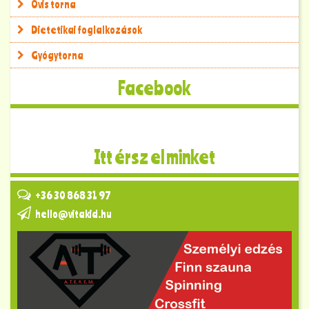
Ovis torna
Dietetikai foglalkozások
Gyógytorna
Facebook
Itt érsz el minket
+36 30 868 31 97
hello@vitakid.hu