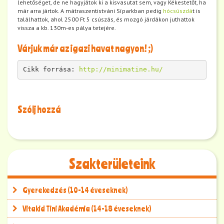
lehetőséget, de ne hagyjátok ki a kisvasutat sem, vagy Kékestetőt, ha
már arra jártok. A mátraszentistváni Síparkban pedig
hócsúszdá
t is
találhattok, ahol 2500 Ft 5 csúszás, és mozgó járdákon juthattok
vissza a kb. 130m-es pálya tetejére.
Várjuk már az igazi havat nagyon! ;)
Cikk forrása: 
http://minimatine.hu/
Szólj hozzá
Szakterületeink
Gyerekedzés (10-14 éveseknek)
Vitakid Tini Akadémia (14-18 éveseknek)